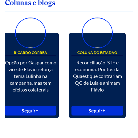
Colunas e blogs
RICARDO CORRÊA
COLUNA DO ESTADÃO
Opção por Gaspar como
Reconciliação, STF e
vice de Flávio reforça
economia: Pontos da
tema Lulinha na
Quaest que contrariam
campanha, mas tem
QG de Lula e animam
efeitos colaterais
Flávio
Seguir
Seguir