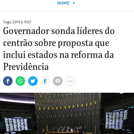
blogueiro
abre
abre
HOME
para
um
página
conteúdos
da
novo
RSS
Folha
7.ago.2019 à 1h57
e-
do
Governador sonda líderes do
mail
blog
centrão sobre proposta que
inclui estados na reforma da
Previdência