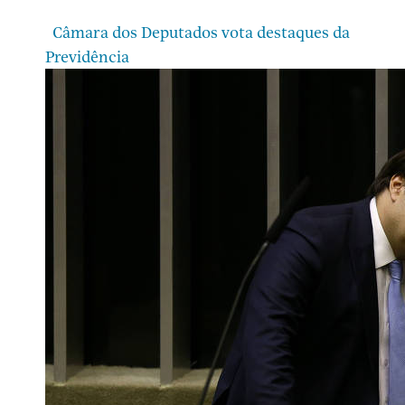
Câmara dos Deputados vota destaques da
Previdência