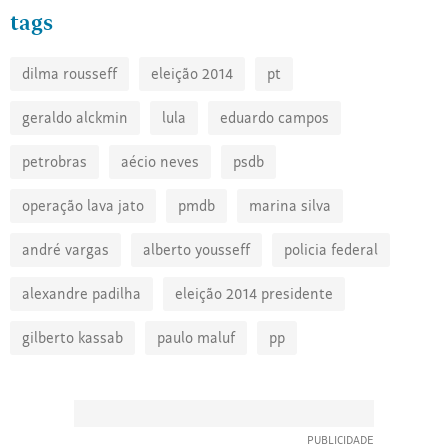
tags
dilma rousseff
eleição 2014
pt
geraldo alckmin
lula
eduardo campos
petrobras
aécio neves
psdb
operação lava jato
pmdb
marina silva
andré vargas
alberto yousseff
policia federal
alexandre padilha
eleição 2014 presidente
gilberto kassab
paulo maluf
pp