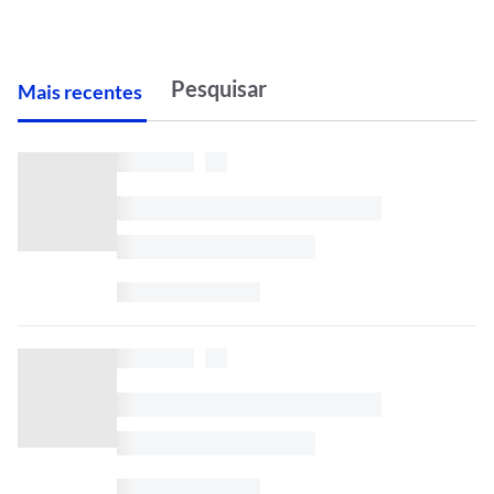
M
ais recentes