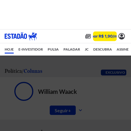
HOJE
E-INVESTIDOR
PULSA
PALADAR
JC
DESCUBRA
ASSINE
Política
Colunas
EXCLUSIVO
William Waack
Seguir
Uma avaliação dos nossos riscos