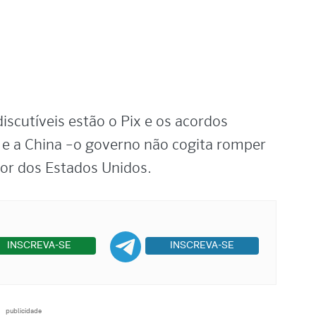
Video
iscutíveis estão o Pix e os acordos
 e a China –o governo não cogita romper
vor dos Estados Unidos.
INSCREVA-SE
INSCREVA-SE
publicidade